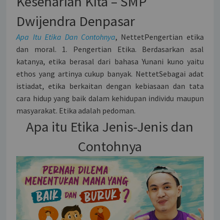
Keseharian Kita – SMP
Dwijendra Denpasar
Apa Itu Etika Dan Contohnya
, NettetPengertian etika
dan moral. 1. Pengertian Etika. Berdasarkan asal
katanya, etika berasal dari bahasa Yunani kuno yaitu
ethos yang artinya cukup banyak. NettetSebagai adat
istiadat, etika berkaitan dengan kebiasaan dan tata
cara hidup yang baik dalam kehidupan individu maupun
masyarakat. Etika adalah pedoman.
Apa itu Etika Jenis-Jenis dan
Contohnya