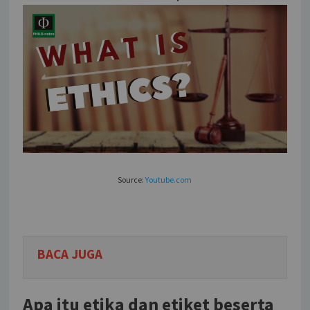
Source:
Youtube.com
BACA JUGA
Apa itu etika dan etiket beserta