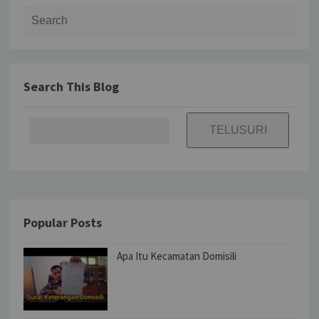
Search for:
Search This Blog
Popular Posts
Apa Itu Kecamatan Domisili