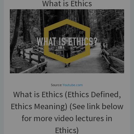
What is Ethics
Source:
Youtube.com
What is Ethics (Ethics Defined,
Ethics Meaning) (See link below
for more video lectures in
Ethics)