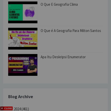
O Que E Geografia Clima
O Que é A Geografia Para Milton Santos
Apa Itu Deskripsi Enumerator
Blog Archive
2024
(461)
►