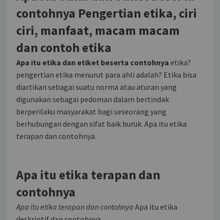
contohnya Pengertian etika, ciri
ciri, manfaat, macam macam
dan contoh etika
Apa itu etika dan etiket beserta contohnya
etika?
pengertian etika menurut para ahli adalah? Etika bisa
diartikan sebagai suatu norma atau aturan yang
digunakan sebagai pedoman dalam bertindak
berperilaku masyarakat bagi seseorang yang
berhubungan dengan sifat baik buruk. Apa itu etika
terapan dan contohnya.
Apa itu etika terapan dan
contohnya
Apa itu etika terapan dan contohnya
Apa itu etika
deskriptif dan contohnya.