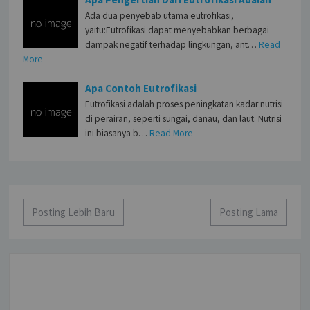
Ada dua penyebab utama eutrofikasi,
yaitu:Eutrofikasi dapat menyebabkan berbagai
dampak negatif terhadap lingkungan, ant…
Read
More
Apa Contoh Eutrofikasi
Eutrofikasi adalah proses peningkatan kadar nutrisi
di perairan, seperti sungai, danau, dan laut. Nutrisi
ini biasanya b…
Read More
Posting Lebih Baru
Posting Lama