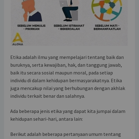
Etika adalah ilmu yang mempelajari tentang baik dan
buruknya, serta kewajiban, hak, dan tanggung jawab,
baik itu secara sosial maupun moral, pada setiap
individu di dalam kehidupan bermasyarakatnya. Etika
juga mencakup nilai yang berhubungan dengan akhlak
individu terkait benar dan salahnya.
Ada beberapa jenis etika yang dapat kita jumpai dalam
kehidupan sehari-hari, antara lain:
Berikut adalah beberapa pertanyaan umum tentang