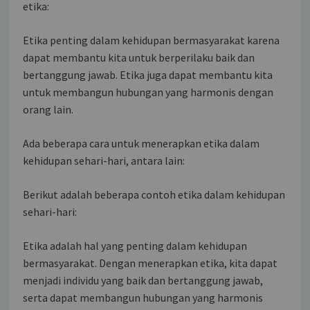
etika:
Etika penting dalam kehidupan bermasyarakat karena
dapat membantu kita untuk berperilaku baik dan
bertanggung jawab. Etika juga dapat membantu kita
untuk membangun hubungan yang harmonis dengan
orang lain.
Ada beberapa cara untuk menerapkan etika dalam
kehidupan sehari-hari, antara lain:
Berikut adalah beberapa contoh etika dalam kehidupan
sehari-hari:
Etika adalah hal yang penting dalam kehidupan
bermasyarakat. Dengan menerapkan etika, kita dapat
menjadi individu yang baik dan bertanggung jawab,
serta dapat membangun hubungan yang harmonis