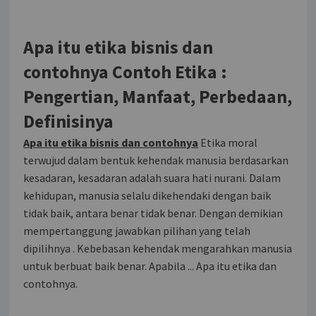
Apa itu etika bisnis dan
contohnya Contoh Etika :
Pengertian, Manfaat, Perbedaan,
Definisinya
Apa itu etika bisnis dan contohnya
Etika moral
terwujud dalam bentuk kehendak manusia berdasarkan
kesadaran, kesadaran adalah suara hati nurani. Dalam
kehidupan, manusia selalu dikehendaki dengan baik
tidak baik, antara benar tidak benar. Dengan demikian
mempertanggung jawabkan pilihan yang telah
dipilihnya . Kebebasan kehendak mengarahkan manusia
untuk berbuat baik benar. Apabila ... Apa itu etika dan
contohnya.