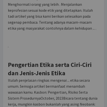
Menghormati orang yang lebih . Menjalankan
keprofesian sesuai kode etik yang ditetapkan. Itulah
tadi artikel yang bisa kami berikan selesaikan pada
segenap pembaca. Tentang adanya macam-macam
etika yang masyarakat contohnya dalam kehidupan ... .
.
Pengertian Etika serta Ciri-Ciri
dan Jenis-Jenis Etika
Itulah penjelasan ringkas mengenai ... etika secara
umum. Semoga artikel bermanfaat menambah
wawasan kamu. Kasbon: Pengertian, Risiko Serta
Sistem ProsedurnyaOctober, 2023Bicara tentang dunia
kerja, mungkin kasbon bukanlah yang asing Neobank: