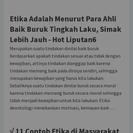
Etika Adalah Menurut Para Ahli
Baik Buruk Tingkah Laku, Simak
Lebih Jauh - Hot Liputan6
Merupakan suatu tindakan dinilai baik buruk
berdasarkan apakah tindakan sesuai atau tidak dengan
kewajiban, artinya tindakan dianggap baik karena
tindakan memang baik pada dirinya sendiri, sehingga
merupakan kewajiban yang harus kita lakukan.
Sebaliknya suatu tindakan dinilai buruk secara moral
karena tindakan memang buruk secara moral sehingga
tidak menjadi kewajiban untuk kita lakukan. Etika
deontologi menekankan motivasi, kemauan baik ... .
√ 11 Contoh Etika di Masyarakat