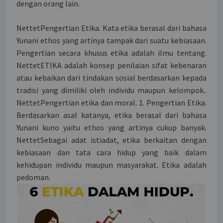
dengan orang lain.
NettetPengertian Etika. Kata etika berasal dari bahasa
Yunani ethos yang artinya tampak dari suatu kebiasaan.
Pengertian secara khusus etika adalah ilmu tentang.
NettetETIKA adalah konsep penilaian sifat kebenaran
atau kebaikan dari tindakan sosial berdasarkan kepada
tradisi yang dimiliki oleh individu maupun kelompok..
NettetPengertian etika dan moral. 1. Pengertian Etika.
Berdasarkan asal katanya, etika berasal dari bahasa
Yunani kuno yaitu ethos yang artinya cukup banyak.
NettetSebagai adat istiadat, etika berkaitan dengan
kebiasaan dan tata cara hidup yang baik dalam
kehidupan individu maupun masyarakat. Etika adalah
pedoman.