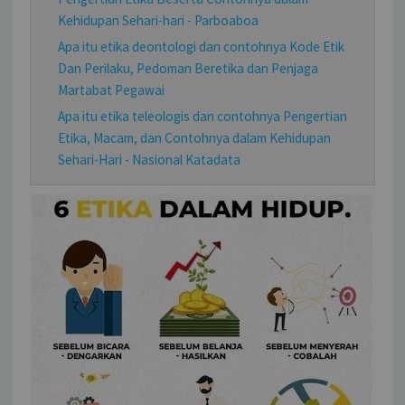
Kehidupan Sehari-hari - Parboaboa
Apa itu etika deontologi dan contohnya Kode Etik
Dan Perilaku, Pedoman Beretika dan Penjaga
Martabat Pegawai
Apa itu etika teleologis dan contohnya Pengertian
Etika, Macam, dan Contohnya dalam Kehidupan
Sehari-Hari - Nasional Katadata