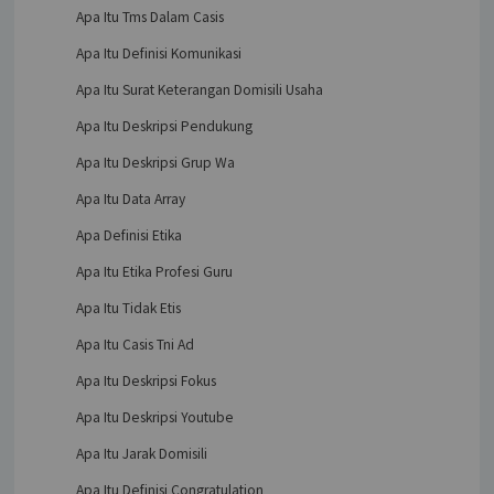
Apa Itu Tms Dalam Casis
Apa Itu Definisi Komunikasi
Apa Itu Surat Keterangan Domisili Usaha
Apa Itu Deskripsi Pendukung
Apa Itu Deskripsi Grup Wa
Apa Itu Data Array
Apa Definisi Etika
Apa Itu Etika Profesi Guru
Apa Itu Tidak Etis
Apa Itu Casis Tni Ad
Apa Itu Deskripsi Fokus
Apa Itu Deskripsi Youtube
Apa Itu Jarak Domisili
Apa Itu Definisi Congratulation