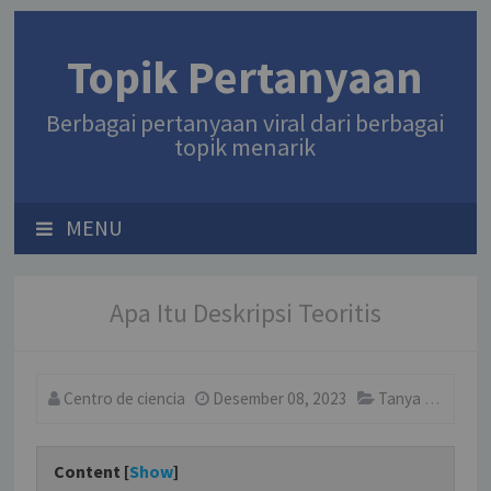
Topik Pertanyaan
Berbagai pertanyaan viral dari berbagai
topik menarik
MENU
Apa Itu Deskripsi Teoritis
Centro de ciencia
Desember 08, 2023
Tanya
Comm
Content [
Show
]