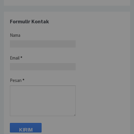
Formulir Kontak
Nama
Email
*
Pesan
*