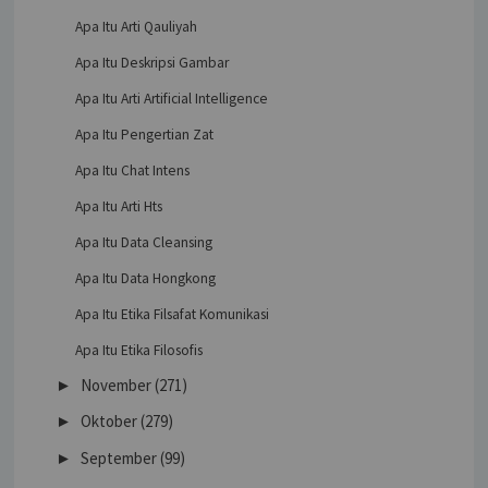
Apa Itu Arti Qauliyah
Apa Itu Deskripsi Gambar
Apa Itu Arti Artificial Intelligence
Apa Itu Pengertian Zat
Apa Itu Chat Intens
Apa Itu Arti Hts
Apa Itu Data Cleansing
Apa Itu Data Hongkong
Apa Itu Etika Filsafat Komunikasi
Apa Itu Etika Filosofis
November
(271)
►
Oktober
(279)
►
September
(99)
►