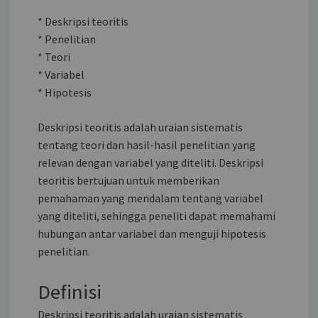
* Deskripsi teoritis
* Penelitian
* Teori
* Variabel
* Hipotesis
Deskripsi teoritis adalah uraian sistematis
tentang teori dan hasil-hasil penelitian yang
relevan dengan variabel yang diteliti. Deskripsi
teoritis bertujuan untuk memberikan
pemahaman yang mendalam tentang variabel
yang diteliti, sehingga peneliti dapat memahami
hubungan antar variabel dan menguji hipotesis
penelitian.
Definisi
Deskripsi teoritis adalah uraian sistematis