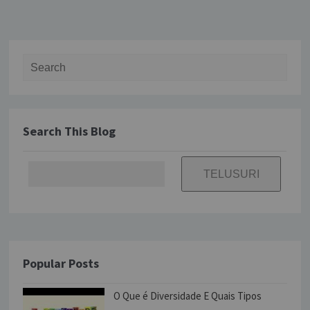
Search for:
Search This Blog
Popular Posts
O Que é Diversidade E Quais Tipos