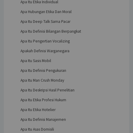
Apa Itu Etika Individual
Apa Hubungan Etika Dan Moral
Apa Itu Deep Talk Sama Pacar
Apa Itu Definisi Bilangan Berpangkat
Apa Itu Pengertian Vocalizing
Apakah Definisi Warganegara
Apa Itu Sasis Mobil
Apa Itu Definisi Pengukuran
Apa Itu Man Crush Monday
Apa Itu Deskripsi Hasil Penelitian
Apa Itu Etika Profesi Hukum
Apa Itu Etika Hotelier
Apa Itu Definisi Manajemen
Apa Itu Asas Domisili