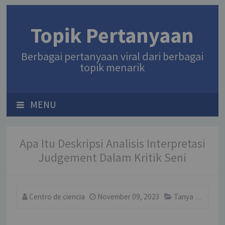
Topik Pertanyaan
Berbagai pertanyaan viral dari berbagai
topik menarik
MENU
Apa Itu Deskripsi Analisis Interpretasi
Judgement Dalam Kritik Seni
Centro de ciencia
November 09, 2023
Tanya
Comm