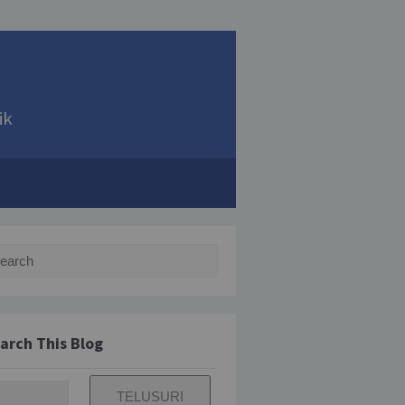
ik
rch for:
arch This Blog