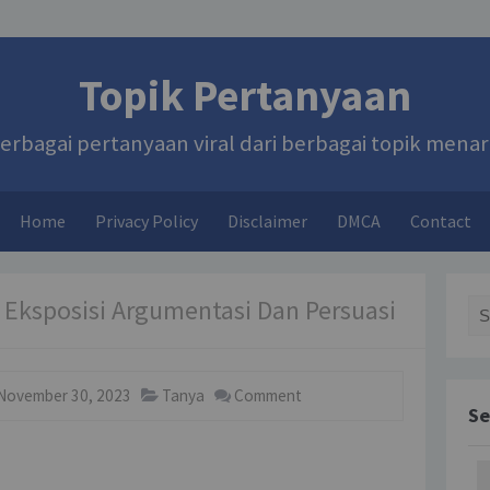
Topik Pertanyaan
erbagai pertanyaan viral dari berbagai topik menar
Home
Privacy Policy
Disclaimer
DMCA
Contact
i Eksposisi Argumentasi Dan Persuasi
Sea
November 30, 2023
Tanya
Comment
Se