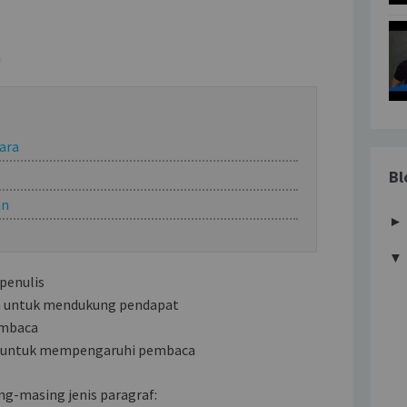
n
ara
Bl
an
▼
penulis
n untuk mendukung pendapat
embaca
k untuk mempengaruhi pembaca
ng-masing jenis paragraf: