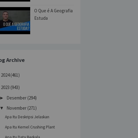
O Que é A Geografia
Estuda
og Archive
2024
(461)
►
2023
(943)
Desember
(294)
►
November
(271)
▼
Apa Itu Deskripsi Jelaskan
Apa Itu Kernel Crushing Plant
Apa Itu Data Berkala