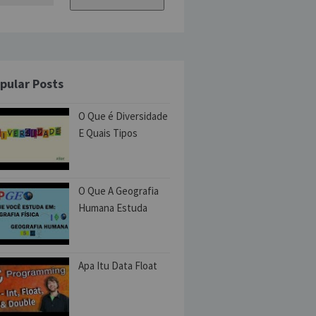
pular Posts
O Que é Diversidade
E Quais Tipos
O Que A Geografia
Humana Estuda
Apa Itu Data Float