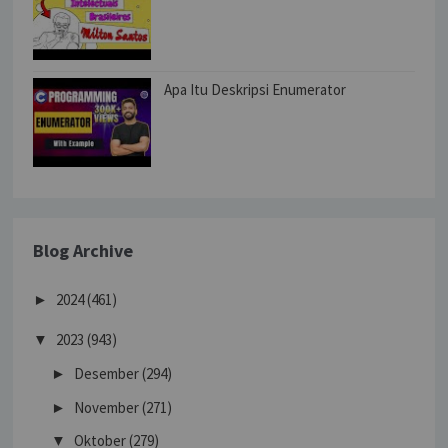
Apa Itu Deskripsi Enumerator
Blog Archive
2024
(461)
►
2023
(943)
▼
Desember
(294)
►
November
(271)
►
Oktober
(279)
▼