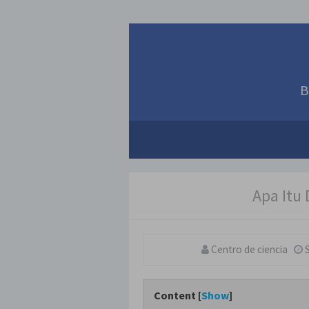
B
Apa Itu
Centro de ciencia
Content [
Show
]