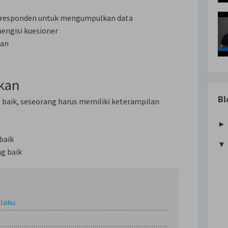
 responden untuk mengumpulkan data
ngisi kuesioner
kan
hkan
Bl
baik, seseorang harus memiliki keterampilan
baik
▼
g baik
rlaku