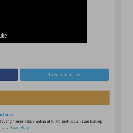
Tweet on Twitter
efinisi
mat yang menjelaskan makna atau arti suatu istilah atau konsep.
imat …
Read More