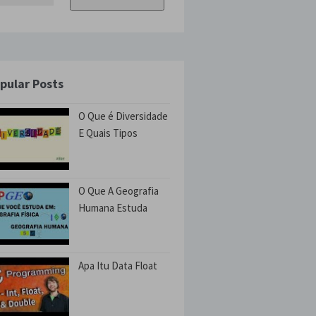
pular Posts
O Que é Diversidade
E Quais Tipos
O Que A Geografia
Humana Estuda
Apa Itu Data Float