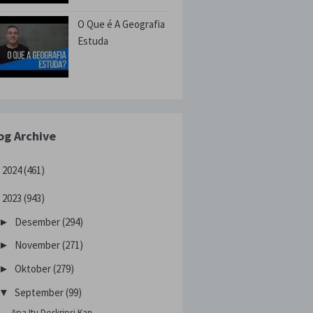
O Que é A Geografia
Estuda
og Archive
2024
(461)
►
2023
(943)
Desember
(294)
►
November
(271)
►
Oktober
(279)
►
September
(99)
▼
Apa Itu Deskripsi Kan