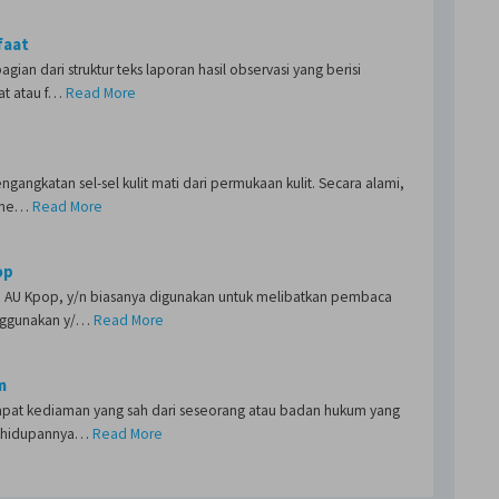
faat
gian dari struktur teks laporan hasil observasi yang berisi
at atau f…
Read More
ngangkatan sel-sel kulit mati dari permukaan kulit. Secara alami,
gene…
Read More
op
ta AU Kpop, y/n biasanya digunakan untuk melibatkan pembaca
nggunakan y/…
Read More
m
mpat kediaman yang sah dari seseorang atau badan hukum yang
kehidupannya…
Read More