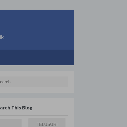
ik
rch for:
arch This Blog