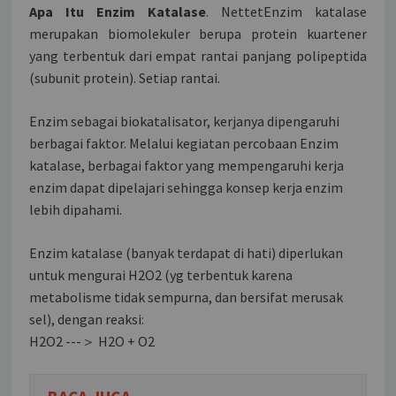
Apa Itu Enzim Katalase
. NettetEnzim katalase
merupakan biomolekuler berupa protein kuartener
yang terbentuk dari empat rantai panjang polipeptida
(subunit protein). Setiap rantai.
Enzim sebagai biokatalisator, kerjanya dipengaruhi
berbagai faktor. Melalui kegiatan percobaan Enzim
katalase, berbagai faktor yang mempengaruhi kerja
enzim dapat dipelajari sehingga konsep kerja enzim
lebih dipahami.
Enzim katalase (banyak terdapat di hati) diperlukan
untuk mengurai H2O2 (yg terbentuk karena
metabolisme tidak sempurna, dan bersifat merusak
sel), dengan reaksi:
H2O2 ---＞ H2O + O2