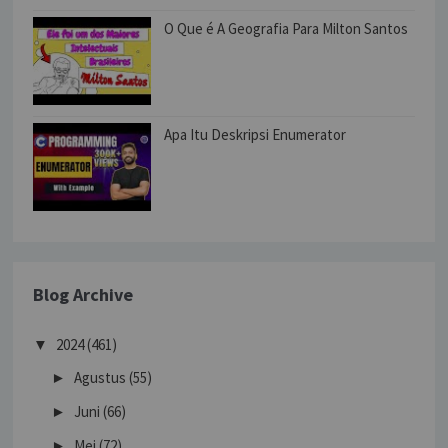
O Que é A Geografia Para Milton Santos
Apa Itu Deskripsi Enumerator
Blog Archive
2024
(461)
▼
Agustus
(55)
►
Juni
(66)
►
Mei
(72)
►