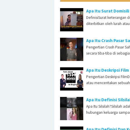
Apa Itu Surat Domisil
DefinisiSurat keterangan d
diterbitkan oleh lurah at
Apa Itu Crash Pasar 
Pengertian Crash Pasar S
secara tiba-tiba di sebag
Apa Itu Deskripsi Film
Pengertian Deskripsi Film
atau menceritakan sebuah
Apa Itu Definisi Silsil
Apa Itu Silsilah?Silsilah 
hubungan keluarga samp
Apa Itu Definisi Dan 