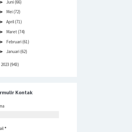
Juni
(66)
►
Mei
(72)
►
April
(71)
►
Maret
(74)
►
Februari
(61)
►
Januari
(62)
►
2023
(943)
►
rmulir Kontak
ma
ail
*