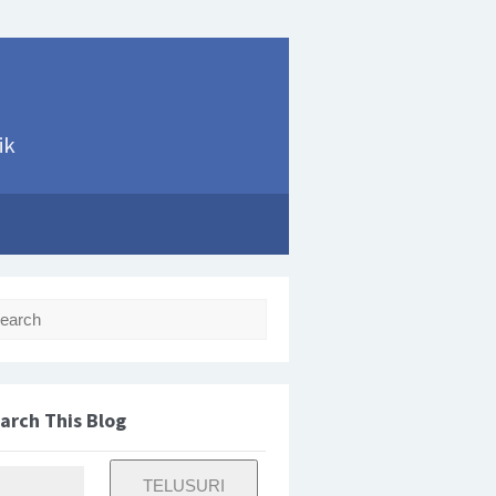
ik
rch for:
arch This Blog