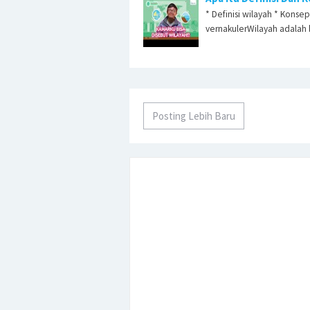
* Definisi wilayah * Konse
vernakulerWilayah adala
Posting Lebih Baru