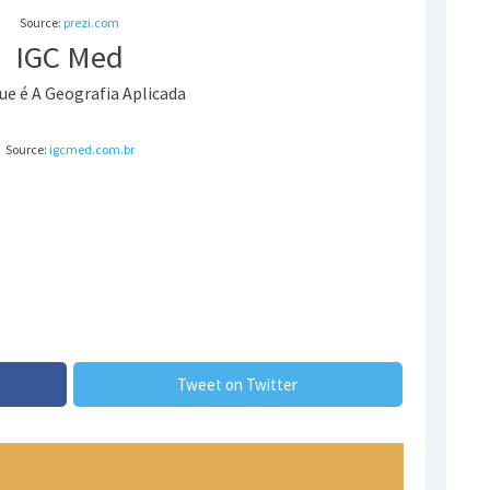
Source:
prezi.com
IGC Med
Source:
igcmed.com.br
Tweet on Twitter