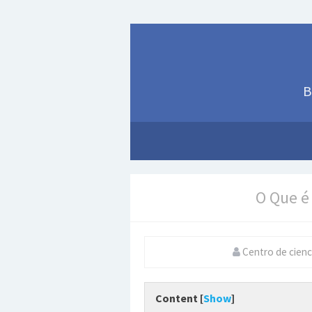
B
O Que é
Centro de cienc
Content [
Show
]