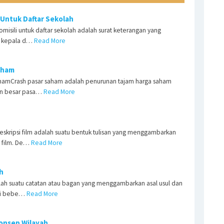
i Untuk Daftar Sekolah
omisili untuk daftar sekolah adalah surat keterangan yang
au kepala d…
Read More
Saham
ahamCrash pasar saham adalah penurunan tajam harga saham
ian besar pasa…
Read More
Deskripsi film adalah suatu bentuk tulisan yang menggambarkan
 film. De…
Read More
ah
adalah suatu catatan atau bagan yang menggambarkan asal usul dan
ai bebe…
Read More
Konsep Wilayah